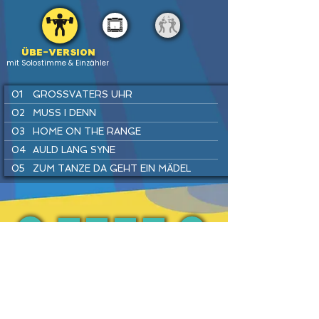
Übe-version
mit Solostimme & Einzähler
01
GROSSVATERS UHR
02
MUSS I DENN
03
HOME ON THE RANGE
04
AULD LANG SYNE
05
ZUM TANZE DA GEHT EIN MÄDEL
06
LONDONDERRY AIR
07
WARM UP
08
SIMPLE GIFTS
09
LUSTIG IST DAS ZIGEUNERLEBEN
PREV
BACK
HOME
HEFTE
INSTR
NEXT
10
SWING DICH EIN
11
EINE SEEFAHRT, DIE IST LUSTIG
12
THE ASH GROVE