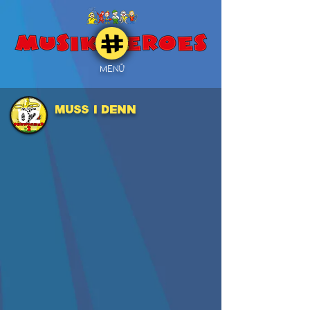
MENÜ
MUSS I DENN
02