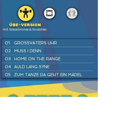
Übe-version
mit Solostimme & Einzähler
01
GROSSVATERS UHR
02
MUSS I DENN
03
HOME ON THE RANGE
04
AULD LANG SYNE
05
ZUM TANZE DA GEHT EIN MÄDEL
06
LONDONDERRY AIR
07
WARM UP
08
SIMPLE GIFTS
09
LUSTIG IST DAS ZIGEUNERLEBEN
PREV
BACK
HOME
HEFTE
INSTR
NEXT
10
SWING DICH EIN
11
EINE SEEFAHRT, DIE IST LUSTIG
12
THE ASH GROVE