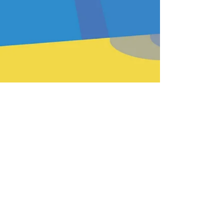
PREV
BACK
HOME
HEFTE
INSTR
NEXT
Passende Produkte