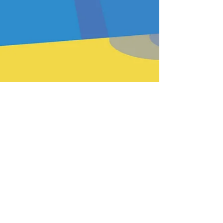
PREV
BACK
HOME
HEFTE
INSTR
NEXT
Passende Produkte