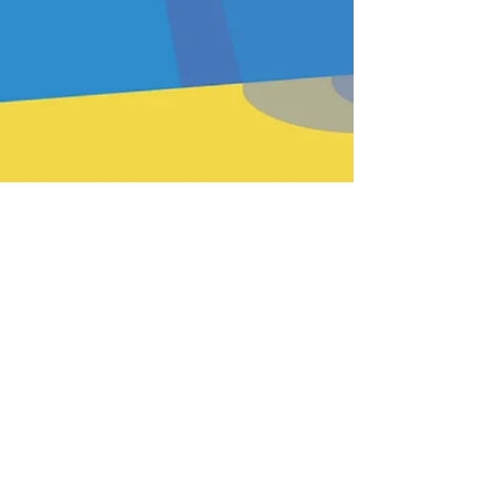
PREV
BACK
HOME
HEFTE
INSTR
NEXT
Passende Produkte