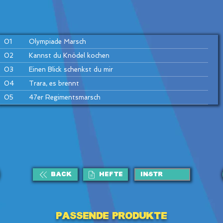
01
Olympiade Marsch
02
Kannst du Knödel kochen
03
Einen Blick schenkst du mir
04
Trara, es brennt
05
47er Regimentsmarsch
06
Mladost Radost
07
Wien bleibt Wien
08
Morgenblüten
09
Schneewalzer
10
Die Kapelle hat gewonnen
BACK
HEFTE
11
Tiroler Holzhackerbuam
12
Böhmischer Traum
Passende Produkte