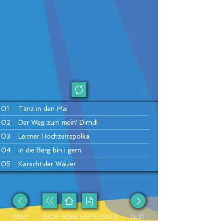
01
Tanz in den Mai
02
Der Weg zum mein' Dirndl
03
Leitner Hochzeitspolka
04
In die Berg bin i gern
05
Katschtaler Walzer
06
Sauschädl-Polka (= Sterngucker)
07
Da kloa Sumberger Bauer
08
Es hallt und knallt im Gamsgebirg
PREV
BACK
HOME
HEFTE
INSTR
NEXT
09
Kainachtaler Walzer