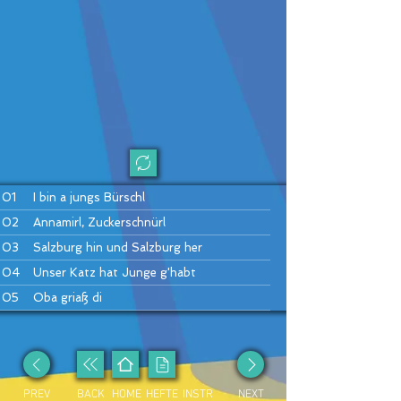
01
I bin a jungs Bürschl
02
Annamirl, Zuckerschnürl
03
Salzburg hin und Salzburg her
04
Unser Katz hat Junge g'habt
05
Oba griaß di
06
Häusei Mann
07
Do drob'n aufm Bergerl
08
Hans bleib da
PREV
BACK
HOME
HEFTE
INSTR
NEXT
09
Drah di um