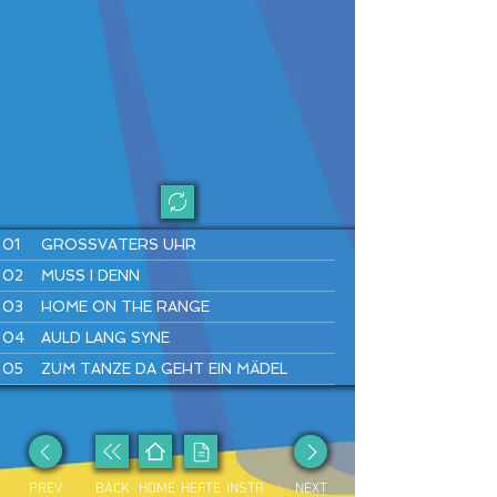
01
GROSSVATERS UHR
02
MUSS I DENN
03
HOME ON THE RANGE
04
AULD LANG SYNE
05
ZUM TANZE DA GEHT EIN MÄDEL
06
LONDONDERRY AIR
07
WARM UP
08
SIMPLE GIFTS
PREV
BACK
HOME
HEFTE
INSTR
NEXT
09
LUSTIG IST DAS ZIGEUNERLEBEN