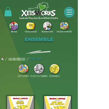
BRASS
TANZLMUSI
BLASMUSIK
MUSIKHEROES
ENSEMBLE
/
/
MUSIKHEROES
ENSEMBLE
EDITIONEN
ZUSATZSTIMMEN
ENSEMBLE