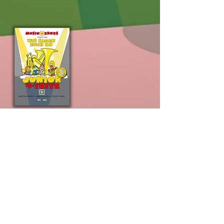
Wir sagen euch an
ab € 6,30
Preis abzügl.
Rabatt