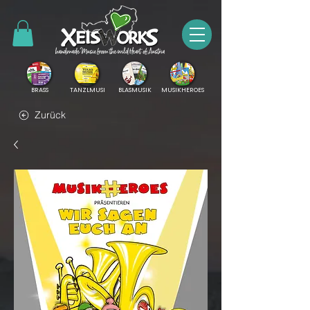
BRASS
TANZLMUSI
BLASMUSIK
MUSIKHEROES
Zurück