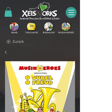
BRASS
TANZLMUSI
BLASMUSIK
MUSIKHEROES
Zurück