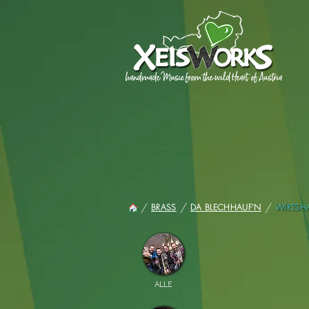
/
/
/
WIRTSH
BRASS
DA BLECHHAUF'N
ALLE