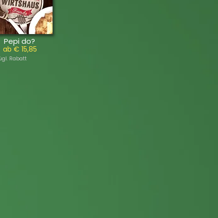
Pepi do?
ab € 15,85
ügl. Rabatt