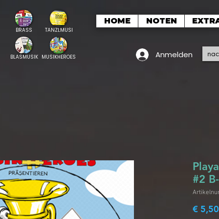
HOME
NOTEN
EXTR
BRASS
TANZLMUSI
Anmelden
BLASMUSIK
MUSIKHEROES
Play
#2 B
Artikeln
€ 5,50