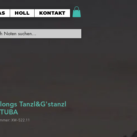
AS
HOLL
KONTAKT
alongs Tanzl&G'stanzl
-TUBA
ummer: XW-522.11
Preis