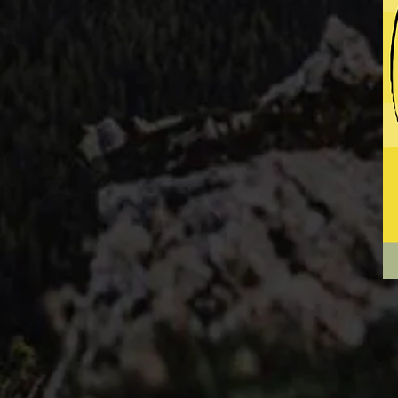
Pla
Ohr
#2
HO