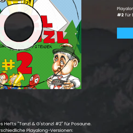
Playal
#2
für
s Hefts "Tanzl & G'stanzl #2" für Posaune.
rschiedliche Playalong-Versionen: