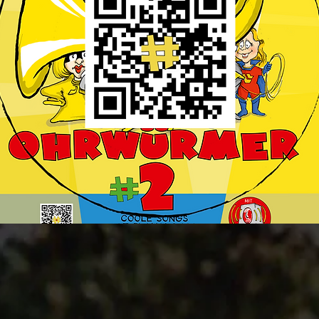
yalongs
würmer
RN