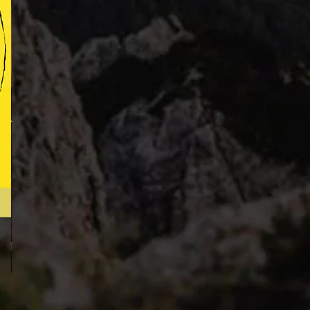
Freddie's
Hymn