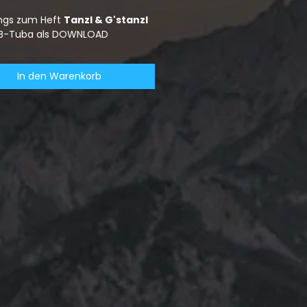
ongs zum Heft
Tanzl & G'stanzl
 B-Tuba als DOWNLOAD
In den Warenkorb