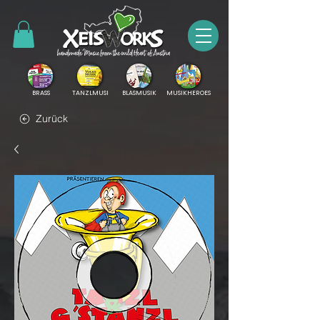
BRASS
TANZLMUSI
BLASMUSIK
MUSIKHEROES
Zurück