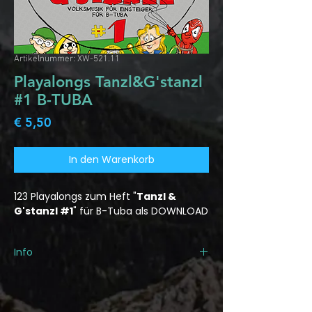
Artikelnummer: XW-521.11
Playalongs Tanzl&G'stanzl
#1 B-TUBA
Preis
€ 5,50
In den Warenkorb
123 Playalongs zum Heft "
Tanzl &
G'stanzl #1
" für B-Tuba als DOWNLOAD
Info
Playalongs zu allen 41 Liedern
des Hefts "Tanzl & G'stanzl #1" für
Posaune.