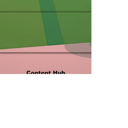
Content Hub
Hast du noch Übungen, die wir integrieren
sollten???
Dann lade sie hier hoch! 😊
Upload
Link