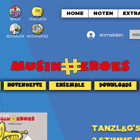
HOME
NOTEN
EXTR
BRASS
TANZLMUSI
Anmelden
BLASMUSIK
MUSIKHEROES
NOTENHEFTE
ENSEMBLE
DOWNLOADS
OAD
Tanzl&G's