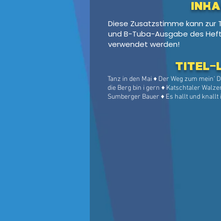
Inha
Diese Zusatzstimme kann zur
und B-Tuba-Ausgabe des Heft
verwendet werden!
Titel-
Tanz in den Mai ♦ Der Weg zum mein' Di
die Berg bin i gern ♦ Katschtaler Walze
Sumberger Bauer ♦ Es hallt und knallt
Walzer ♦ Trink ma's noch a Flascherl ♦ D
Polka ♦ Der Mondscheinige ♦ Bei der Nac
♦ Leckerfassl Polka ♦ Der Waginger ♦ 
aussi ♦ Haushamer Landler ♦ Waldinger
Kirchsteiner Plattler ♦ Auf der Hipflhüt
Gamsjägermarsch ♦ Bastler Boarisch ♦ 
Landler ♦ Tiroler Holzhackerbuam ♦ Vo
Tegernseer Landler ♦ Pinzgauer Eissch
Gruß aus Bärnbach ♦ Kost ja nix ♦ Reh