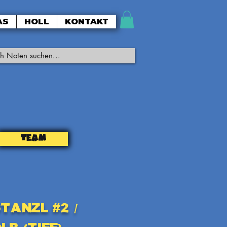
AS
HOLL
KONTAKT
TEAM
tanzl #2 /