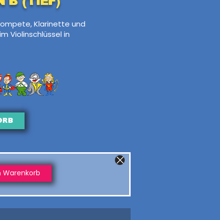
 B (tief)
Trompete, Klarinette und
m Violinschlüssel in
orb
n Warenkorb