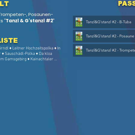
pas
lt
 Trompeten-, Posaunen-
s "
Tanzl & G'stanzl #2
"
Tanzl&G'stanzl #2 - B-Tuba
Tanzl&G'stanzl #2 - Posaune
Liste
rndl ♦ Leitner Hochzeitspolka ♦ In 
Tanzl&G'stanzl #2 - Trompet
r ♦ Sauschädl-Polka ♦ Da kloa 
 im Gamsgebirg ♦ Kainachtaler 
irndl tiaf drunt im Tal ♦ Pretuler 
ht is' finster ♦ Pinsdorfer Walzer 
Hahnpfalzwalzer ♦ Da Summa is 
 Boarisch ♦ Da Resche ♦ 
te ♦ Was schlagt den da drob'n ♦ 
In der Liebeslaube ♦ Simone 
n der hohen Alm ♦ Da Hupfate ♦ 
ützenpolka ♦ Harfen Boarisch ♦ 
ragout Schottisch