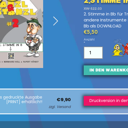
2.Stimme in
XW-522.03
2. Stimme in Bb für 
andere Instrumente i
Bb
als DOWNLOAD
€5,50
Anzahl
In den Warenk
als gedruckte Ausgabe
€9,90
Druckversion in de
[PRINT] erhältlich!!
zzgl. Versand