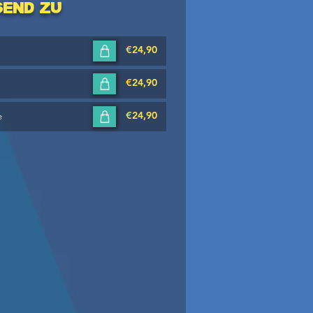
send zu
€24,90
€24,90
€24,90
e