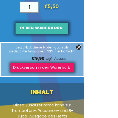
€5,50
In den Warenkorb
Jetzt NEU: diese Noten auch als
gedruckte Ausgabe [PRINT] erhältlich!!
€9,90
zzgl. Versand
Druckversion in den Warenkorb
Inhalt
Diese Zusatzstimme kann zur
Trompeten-, Posaunen- und B-
Tuba-Ausgabe des Hefts