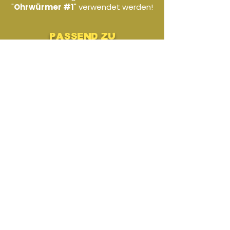
"
Ohrwürmer #1
" verwendet werden!
passend zu
€24,90
Ohrwürmer #1 - B-Tuba
€24,90
Ohrwürmer #1 - Posaune
€24,90
Ohrwürmer #1 - Trompete
ähnliche produkte