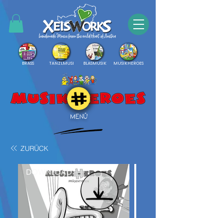
BRASS
TANZLMUSI
BLASMUSIK
MUSIKHEROES
MENÜ
ZURÜCK
DOWNLOAD