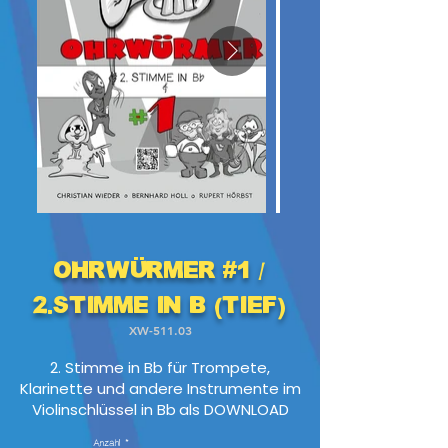
Ohrwürmer #1 /
2.Stimme in B (tief)
XW-511.03
2. Stimme in Bb für Trompete,
Klarinette und andere Instrumente im
Violinschlüssel in Bb
als DOWNLOAD
Anzahl