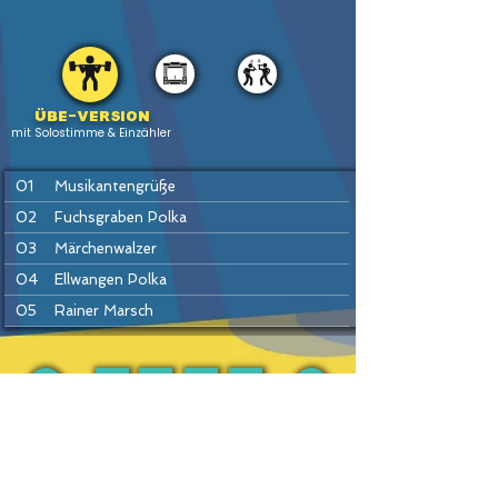
Übe-version
mit Solostimme & Einzähler
01
Musikantengrüße
02
Fuchsgraben Polka
03
Märchenwalzer
04
Ellwangen Polka
05
Rainer Marsch
06
Die fidelen Sechziger
07
Schönfeld Marsch
08
Slavonicka Polka
PREV
BACK
HOME
HEFTE
INSTR
NEXT
09
Wenn eine Frau die Wahrheit spricht
10
Marta Polka
11
Egerländer Marsch