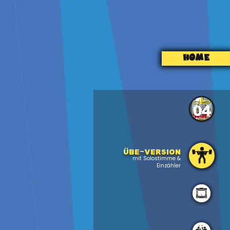
HOME
04
Übe-version
mit Solostimme &
Einzähler