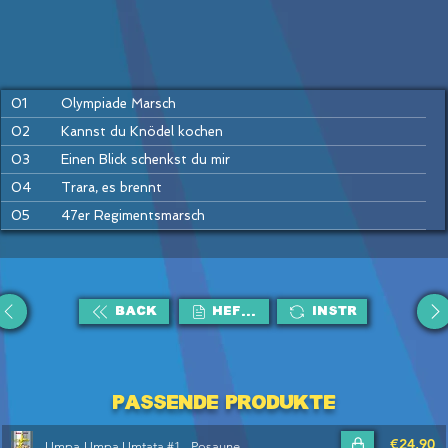
01
Olympiade Marsch
02
Kannst du Knödel kochen
03
Einen Blick schenkst du mir
04
Trara, es brennt
05
47er Regimentsmarsch
06
Mladost Radost
07
Wien bleibt Wien
08
Morgenblüten
BACK
HEFTE
Instr
09
Schneewalzer
10
Die Kapelle hat gewonnen
11
Tiroler Holzhackerbuam
Passende Produkte
12
Böhmischer Traum
€24,90
Umpa-Umpa Umtata #1 - Posaune