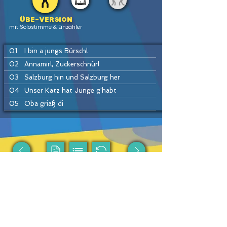
Übe-version
mit Solostimme & Einzähler
01
I bin a jungs Bürschl
02
Annamirl, Zuckerschnürl
03
Salzburg hin und Salzburg her
04
Unser Katz hat Junge g'habt
05
Oba griaß di
06
Häusei Mann
07
Do drob'n aufm Bergerl
08
Hans bleib da
09
Drah di um
PREV
HOME
LIST
INSTR
NEXT
10
Ennstaler Polka
11
Drei Winter, drei Sommer
12
Petzi Polka
Passende Produkte