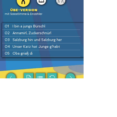
Übe-version
mit Solostimme & Einzähler
01
I bin a jungs Bürschl
02
Annamirl, Zuckerschnürl
03
Salzburg hin und Salzburg her
04
Unser Katz hat Junge g'habt
05
Oba griaß di
06
Häusei Mann
07
Do drob'n aufm Bergerl
08
Hans bleib da
09
Drah di um
PREV
HOME
LIST
INSTR
NEXT
10
Ennstaler Polka
11
Drei Winter, drei Sommer
12
Petzi Polka
Passende Produkte