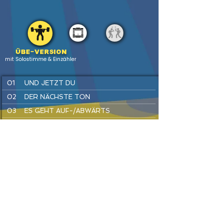
Übe-version
mit Solostimme & Einzähler
01
UND JETZT DU
02
DER NÄCHSTE TON
03
ES GEHT AUF-/ABWÄRTS
04
GEH WEITER ZUM...
05
SO VIELE VIERTELNOTEN
06
AUF ZU DEN OHRWÜRMERN
PREV
BACK
HOME
HEFTE
INSTR
NEXT
07
IST EIN MANN IN' BRUNNEN G'FALLEN
08
WIRLE, WARLE, WAS IST DAS
Passende Produkte