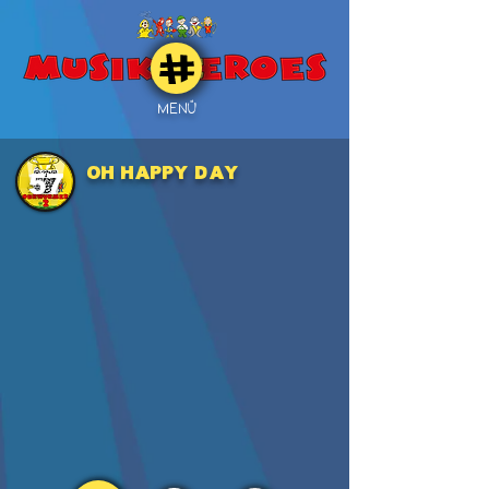
MENÜ
OH HAPPY DAY
57