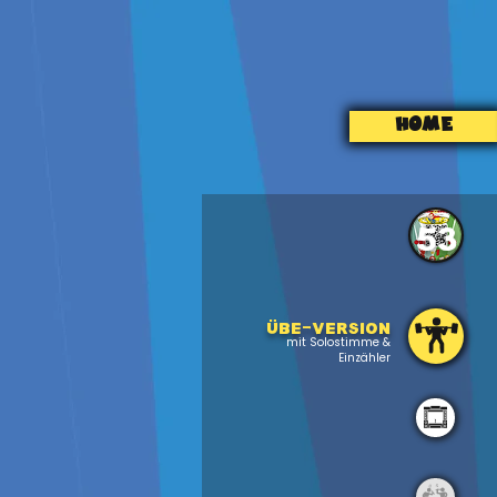
HOME
53
Übe-version
mit Solostimme &
Einzähler