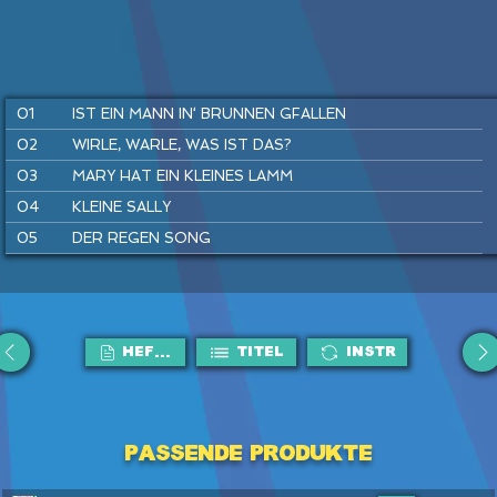
01
IST EIN MANN IN‘ BRUNNEN GFALLEN
02
WIRLE, WARLE, WAS IST DAS?
03
MARY HAT EIN KLEINES LAMM
04
KLEINE SALLY
05
DER REGEN SONG
06
SUPERHELDEN SPIELEN
07
SUMM, SUMM, SUMM
08
FLUGHAFEN REGGAE
HEFTE
Titel
Instr
09
TRAU DICH RAUS, KLEINE MAUS
10
HÄNSEL UND GRETEL
11
KUCKUCK
Passende Produkte
12
DU UND ICH