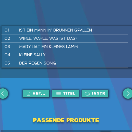
01
IST EIN MANN IN‘ BRUNNEN GFALLEN
02
WIRLE, WARLE, WAS IST DAS?
03
MARY HAT EIN KLEINES LAMM
04
KLEINE SALLY
05
DER REGEN SONG
06
SUPERHELDEN SPIELEN
07
SUMM, SUMM, SUMM
08
FLUGHAFEN REGGAE
HEFTE
Titel
Instr
09
TRAU DICH RAUS, KLEINE MAUS
10
HÄNSEL UND GRETEL
11
KUCKUCK
Passende Produkte
12
DU UND ICH