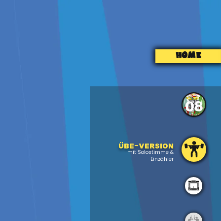
HOME
08
Übe-version
mit Solostimme &
Einzähler