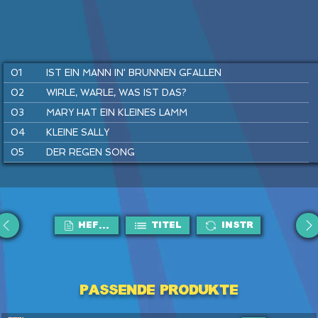
01
IST EIN MANN IN‘ BRUNNEN GFALLEN
02
WIRLE, WARLE, WAS IST DAS?
03
MARY HAT EIN KLEINES LAMM
04
KLEINE SALLY
05
DER REGEN SONG
06
SUPERHELDEN SPIELEN
07
SUMM, SUMM, SUMM
08
FLUGHAFEN REGGAE
HEFTE
Titel
Instr
09
TRAU DICH RAUS, KLEINE MAUS
10
HÄNSEL UND GRETEL
11
KUCKUCK
Passende Produkte
12
DU UND ICH