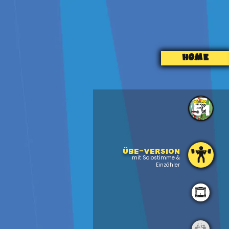
HOME
51
Übe-version
mit Solostimme &
Einzähler