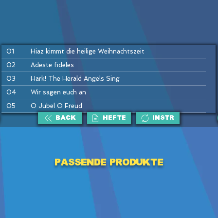
01
Hiaz kimmt die heilige Weihnachtszeit
02
Adeste fideles
03
Hark! The Herald Angels Sing
04
Wir sagen euch an
05
O Jubel O Freud
BACK
HEFTE
INSTR
06
Weihnacht wie bist du schön
07
Auf auf ihr Hirten
Passende Produkte