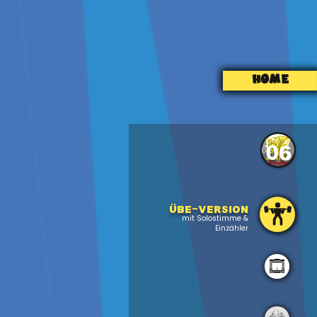
HOME
06
Übe-version
mit Solostimme &
Einzähler