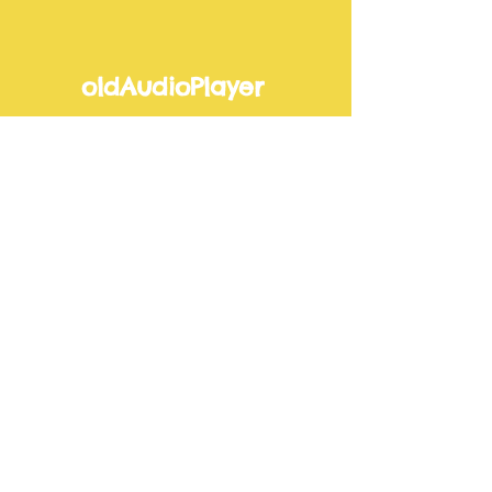
oldAudioPlayer
1) Übe-Version
-01:04
2) Vorspiel-Version
-01:04
3) Lehrer-Version
-01:04