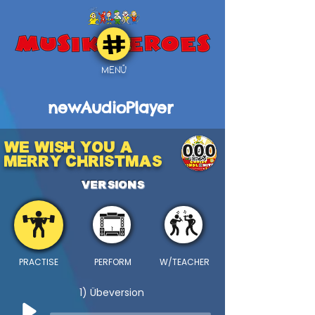
MENÜ
newAudioPlayer
We Wish You a
000
Merry Christmas
VERSIONS
PRACTISE
PERFORM
W/TEACHER
1) Übeversion