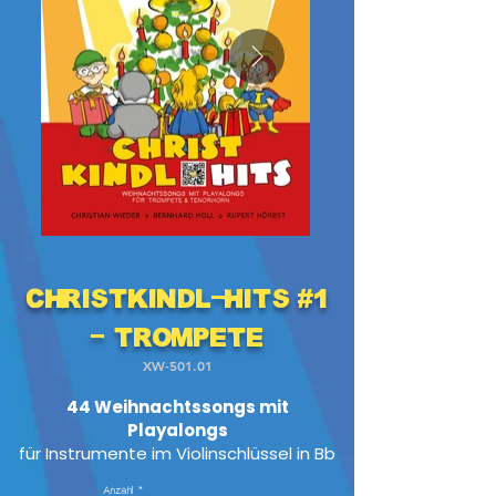
Christkindl-Hits #1
- Trompete
XW-501.01
44 Weihnachtssongs mit
Playalongs
für Instrumente im Violinschlüssel in Bb
Anzahl