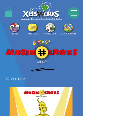
BRASS
TANZLMUSI
BLASMUSIK
MUSIKHEROES
MENÜ
ZURÜCK