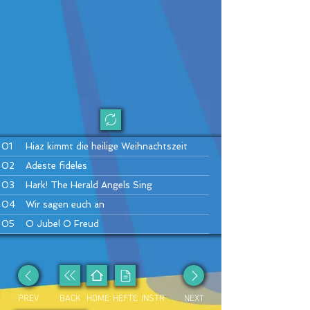
01
Hiaz kimmt die heilige Weihnachtszeit
02
Adeste fideles
03
Hark! The Herald Angels Sing
04
Wir sagen euch an
05
O Jubel O Freud
06
Weihnacht wie bist du schön
07
Auf auf ihr Hirten
PREV
BACK
HOME
HEFTE
INSTR
NEXT