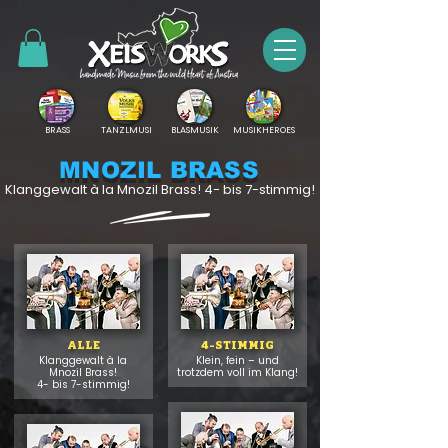
BRASS
TANZLMUSI
BLASMUSIK
MUSIKHEROES
MNOZIL BRASS
Klanggewalt à la Mnozil Brass! 4- bis 7-stimmig!
ALLE
4-STIMMIG
Klanggewalt à la
Klein, fein – und
Mnozil Brass!
trotzdem voll im Klang!
4- bis 7-stimmig!