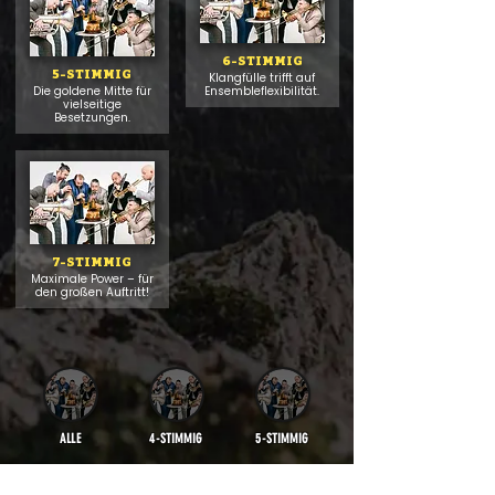
6-STIMMIG
5-STIMMIG
Klangfülle trifft auf
Die goldene Mitte für
Ensembleflexibilität.
vielseitige
Besetzungen.
7-STIMMIG
Maximale Power – für
den großen Auftritt!
ALLE
4-STIMMIG
5-STIMMIG