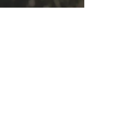
TITEL
Hier ist die Beschreibung...

und die zweite Zeile...

und die dritte folgt zugleich
ÄHNLICHE PRODUKTE