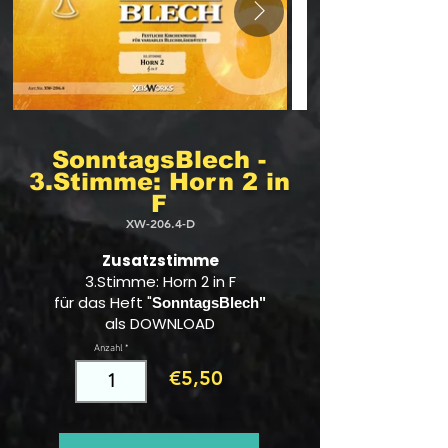
SonntagsBlech -
3.Stimme: Horn 2 in
F
XW-206.4-D
Zusatzstimme
3.Stimme: Horn 2 in F
für das Heft "
SonntagsBlech"
als DOWNLOAD
Anzahl
€5,50