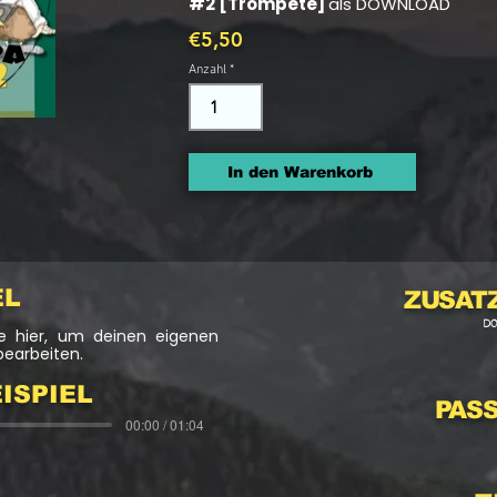
#2 [Trompete]
als DOWNLOAD
€5,50
Anzahl
In den Warenkorb
EL
ZUSAT
D
cke hier, um deinen eigenen
bearbeiten.
ISPIEL
PAS
00:00 / 01:04