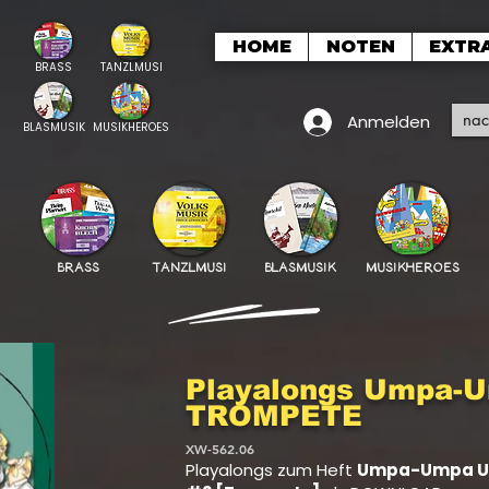
HOME
NOTEN
EXTR
BRASS
TANZLMUSI
Anmelden
BLASMUSIK
MUSIKHEROES
BRASS
TANZLMUSI
BLASMUSIK
MUSIKHEROES
Playalongs Umpa-
TROMPETE
XW-562.06
Playalongs zum Heft
Umpa-Umpa U