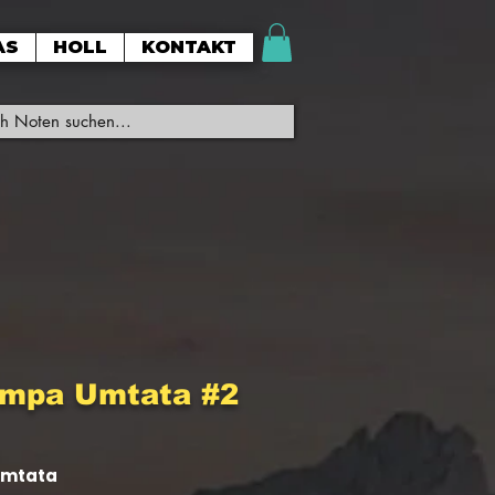
AS
HOLL
KONTAKT
Umpa Umtata #2
mtata