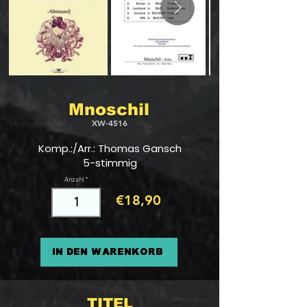
Mnoschil
XW-4516
Komp.:/Arr.: Thomas Gansch
5-stimmig
Anzahl
€18,90
In den Warenkorb
TITEL