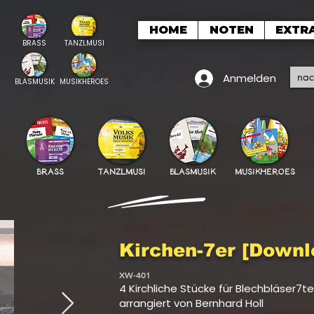
HOME
NOTEN
EXTR
BRASS
TANZLMUSI
Anmelden
BLASMUSIK
MUSIKHEROES
BRASS
TANZLMUSI
BLASMUSIK
MUSIKHEROES
Kirchen-7er [Downl
XW-401
4 Kirchliche Stücke für Blechbläser7te
arrangiert von Bernhard Holl