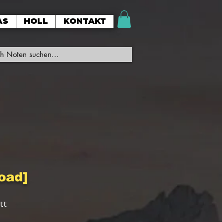
AS
HOLL
KONTAKT
oad]
tt