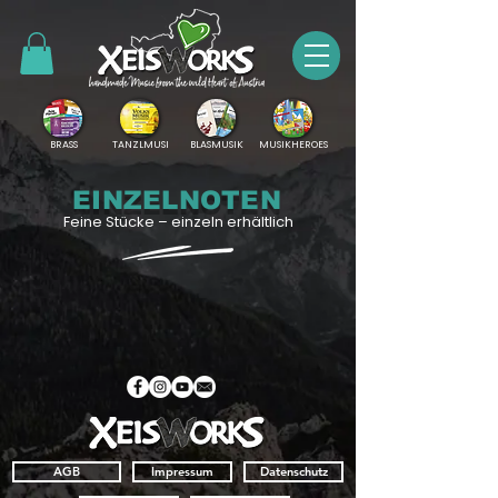
BRASS
TANZLMUSI
BLASMUSIK
MUSIKHEROES
EINZELNOTEN
Feine Stücke – einzeln erhältlich
AGB
Impressum
Datenschutz