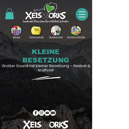
BRASS
TANZLMUSI
BLASMUSIK
MUSIKHEROES
KLEINE
BESETZUNG
Großer Sound mit kleiner Besetzung – flexibel &
kraftvoll!