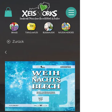
BRASS
TANZLMUSI
BLASMUSIK
MUSIKHEROES
Zurück