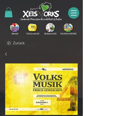
BRASS
TANZLMUSI
BLASMUSIK
MUSIKHEROES
Zurück