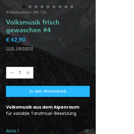
Artikelnummer: XW-104
Volksmusik frisch
gewaschen #4
Preis
€ 42,90
zzgl. Versand
Anzahl
*
In den Warenkorb
Volksmusik aus dem Alpenraum
für variable Tanzlmusi-Besetzung
INHALT