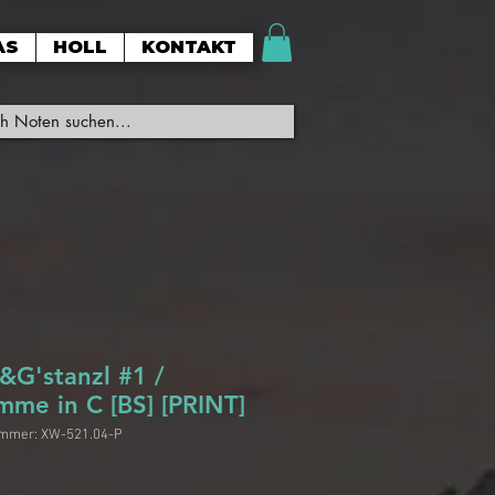
AS
HOLL
KONTAKT
&G'stanzl #1 /
mme in C [BS] [PRINT]
ummer: XW-521.04-P
Preis