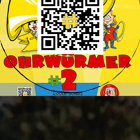
yalongs
würmer
RN