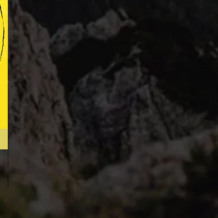
Freddie's
Hymn