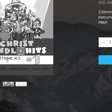
zzgl. V
2.Stimm
Instrum
PRINT
Anzahl