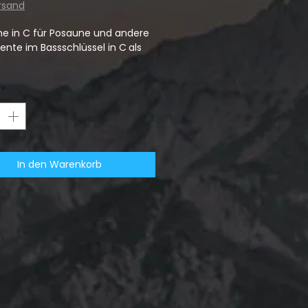
ersand
e in C für Posaune und andere
ente im Bassschlüssel in C
als
*
In den Warenkorb