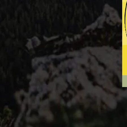
Pla
Ohr
#2
HO