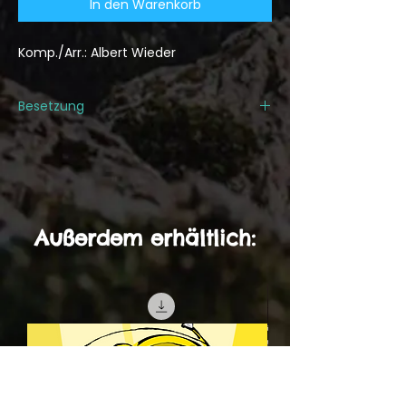
In den Warenkorb
Komp./Arr.: Albert Wieder
Besetzung
1. Trompete/Flügelhorn in Bb
2. Trompete/Flügelhorn in Bb
3. Trompete/Flügelhorn in Bb
1. Posaune/Basstrompete in C und Bb
2. Posaune/Basstrompete in C und
Außerdem erhältlich:
Bb
3. Posaune/Basstrompete in C und
Bb
Tuba in C