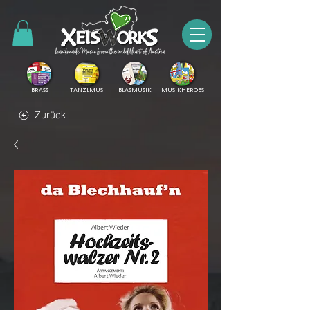
BRASS
TANZLMUSI
BLASMUSIK
MUSIKHEROES
Zurück