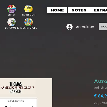
HOME
NOTEN
EXTR
BRASS
TANZLMUSI
Anmelden
BLASMUSIK
MUSIKHEROES
Astr
Artikeln
€ 64,
zzgl. V