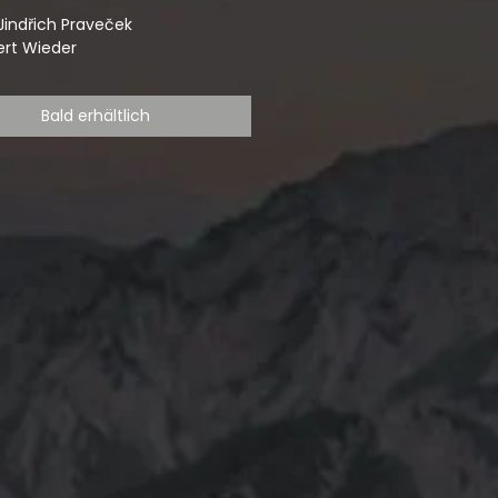
Jindřich Praveček
bert Wieder
Bald erhältlich