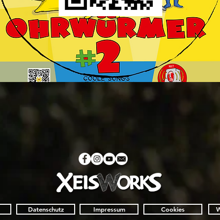
yalongs
würmer
RN
Datenschutz
Impressum
Cookies
W