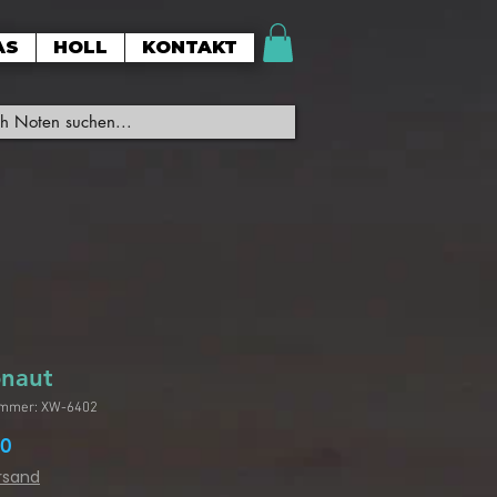
AS
HOLL
KONTAKT
onaut
ummer: XW-6402
Preis
90
ersand