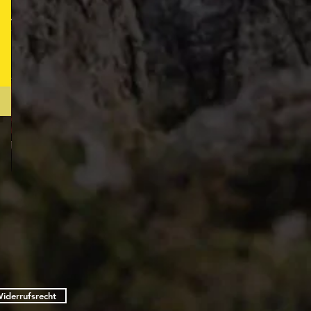
Freddie's
Hymn
iderrufsrecht