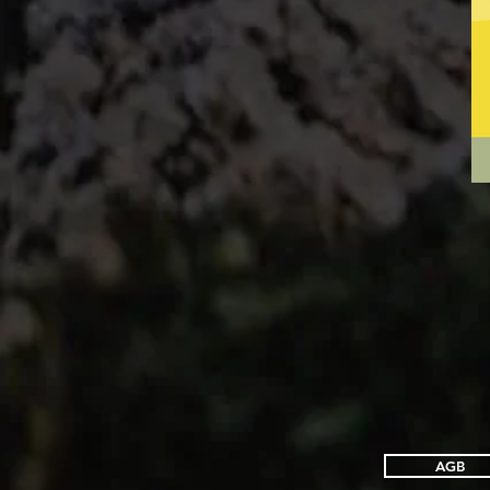
Pla
Ohr
#2
HO
AGB