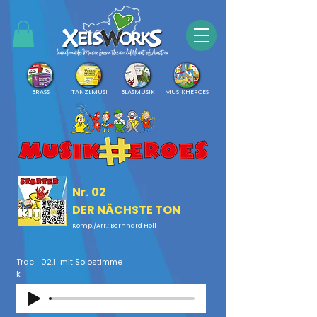
BRASS
TANZLMUSI
BLASMUSIK
MUSIKHEROES
Nr.
02
DER NÄCHSTE TON
Komp./Arr.: Bernhard Holl
Trac
02.1
mit Solostimme
k