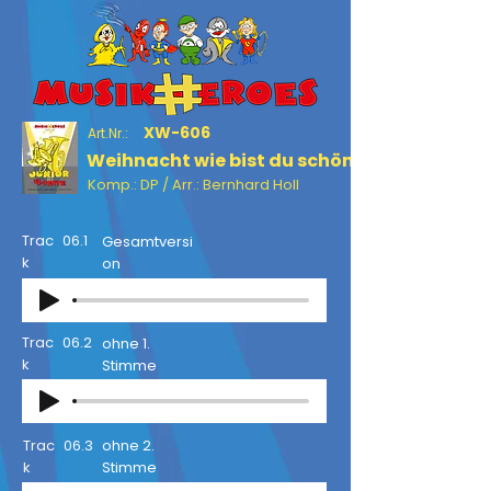
XW-606
Art.Nr.:
Weihnacht wie bist du schön
Komp.: DP / Arr.: Bernhard Holl
Trac
06.1
Gesamtversi
k
on
Trac
06.2
ohne 1.
k
Stimme
Trac
06.3
ohne 2.
k
Stimme