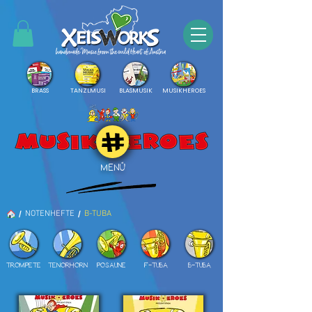
BRASS
TANZLMUSI
BLASMUSIK
MUSIKHEROES
MENÜ
/
/
NOTENHEFTE
B-TUBA
TROMPETE
TENORHORN
POSAUNE
F-TUBA
B-TUBA