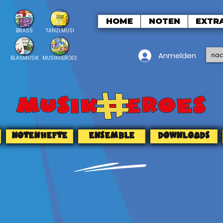
HOME
NOTEN
EXTR
BRASS
TANZLMUSI
Anmelden
BLASMUSIK
MUSIKHEROES
NOTENHEFTE
ENSEMBLE
DOWNLOADS