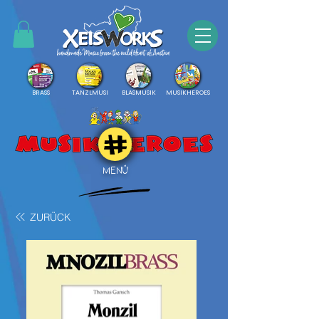
BRASS
TANZLMUSI
BLASMUSIK
MUSIKHEROES
MENÜ
ZURÜCK