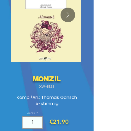
Monzil
XW-4523
Komp./Arr.: Thomas Gansch
5-stimmig
Anzahl
€21,90