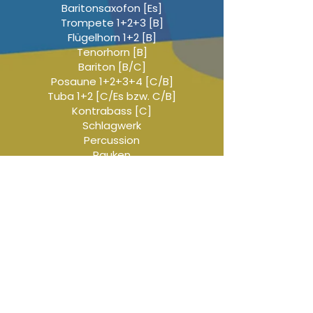
Baritonsaxofon [Es]
Trompete 1+2+3 [B]
Flügelhorn 1+2 [B]
Tenorhorn [B]
Bariton [B/C]
Posaune 1+2+3+4 [C/B]
Tuba 1+2 [C/Es bzw. C/B]
Kontrabass [C]
Schlagwerk
Percussion
Pauken
Audio-Beispiel
-01:04
Titel-Liste