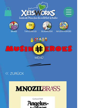
BRASS
TANZLMUSI
BLASMUSIK
MUSIKHEROES
MENÜ
ZURÜCK